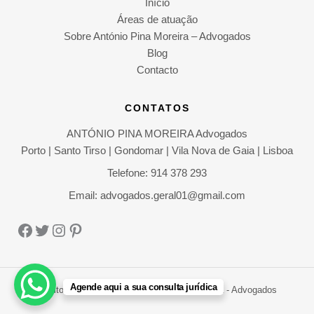
Início
Áreas de atuação
Sobre António Pina Moreira – Advogados
Blog
Contacto
CONTATOS
ANTÓNIO PINA MOREIRA Advogados
Porto | Santo Tirso | Gondomar | Vila Nova de Gaia | Lisboa
Telefone: 914 378 293
Email: advogados.geral01@gmail.com
Facebook
Twitter
Instagram
Pinterest
Agende aqui a sua consulta jurídica
Direitos Autorais © 2026 António Pina Moreira - Advogados