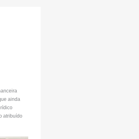
nanceira
 que ainda
rídico
 atribuído