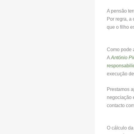
A pensão te
Por regra, a
que o filho 
Como pode a
A
António P
responsabili
execução de
Prestamos ap
negociação e
contacto com
O cálculo da