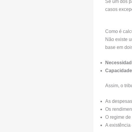
Se um dos pa
casos excepc
Como é calc
Não existe u
base em dois
Necessidade
Capacidade
Assim, o trib
As despesas 
Os rendiment
O regime de 
A existência