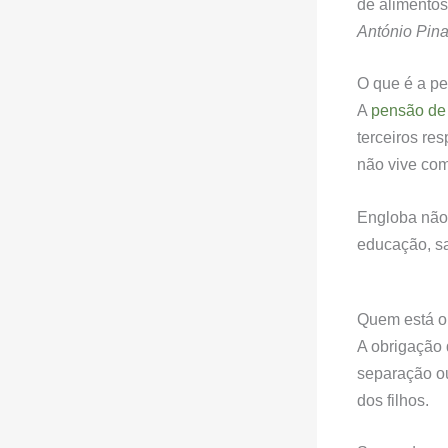
de alimentos
António Pin
O que é a p
A
pensão de
terceiros re
não vive com
Engloba não
educação, sa
Quem está o
A obrigação 
separação ou
dos filhos.