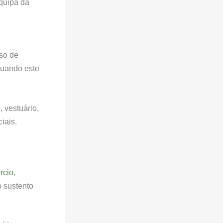
equipa da
so de
quando este
 vestuário,
iais.
rcio
,
o sustento