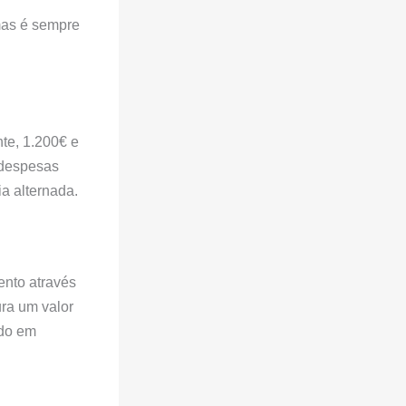
 mas é sempre
te, 1.200€ e
 despesas
a alternada.
ento através
ra um valor
ado em