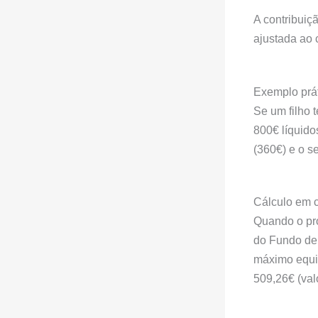
A contribuiç
ajustada ao 
Exemplo prá
Se um filho 
800€ líquido
(360€) e o s
Cálculo em 
Quando o pro
do Fundo de 
máximo equiv
509,26€ (val