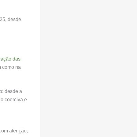
 25, desde
lação das
m como na
so: desde a
o coerciva e
 com atenção,