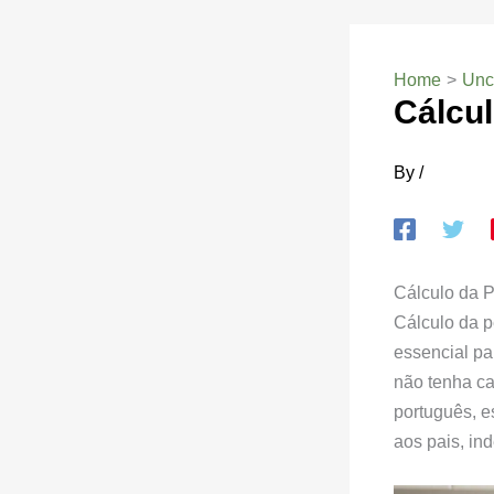
Home
Unc
Cálcu
By
/
Cálculo da 
Cálculo da p
essencial pa
não tenha c
português, e
aos pais, in