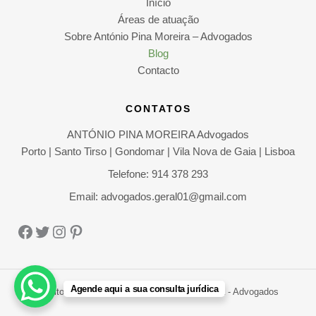
Início
Áreas de atuação
Sobre António Pina Moreira – Advogados
Blog
Contacto
CONTATOS
ANTÓNIO PINA MOREIRA Advogados
Porto | Santo Tirso | Gondomar | Vila Nova de Gaia | Lisboa
Telefone: 914 378 293
Email: advogados.geral01@gmail.com
Facebook
Twitter
Instagram
Pinterest
Agende aqui a sua consulta jurídica
Direitos Autorais © 2026 António Pina Moreira - Advogados