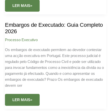
PERDÃO
LER MAIS»
DE
DÍVIDAS
#1
Embargos de Executado: Guia Completo
2026
Processo Executivo
Os embargos de executado permitem ao devedor contestar
uma acção executiva em Portugal. Este processo judicial é
regulado pelo Código de Processo Civil e pode ser utilizado
para invocar fundamentos como a inexistência da dívida ou o
pagamento já efectuado. Quando e como apresentar os
embargos de executado? Prazo Os embargos de executado
devem ser
EMBARGOS
LER MAIS»
DE
EXECUTADO:
GUIA