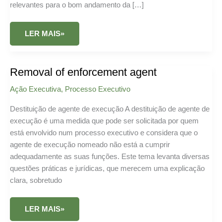
relevantes para o bom andamento da […]
SUBSTITUIÇÃO
LER MAIS»
DE
AGENTE
DE
EXECUÇÃO
#1
Removal of enforcement agent
Ação Executiva
,
Processo Executivo
Destituição de agente de execução A destituição de agente de
execução é uma medida que pode ser solicitada por quem
está envolvido num processo executivo e considera que o
agente de execução nomeado não está a cumprir
adequadamente as suas funções. Este tema levanta diversas
questões práticas e jurídicas, que merecem uma explicação
clara, sobretudo
REMOVAL
LER MAIS»
OF