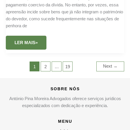
pagamento coercivo da dívida. No entanto, por vezes, essa
apreensão incide sobre bens que já não integram o património
do devedor, como sucede frequentemente nas situações de
penhora de
PENHORA
LER MAIS»
DE
QUINHÃO
HEREDITÁRIO
APÓS
PARTILHA
Next
→
1
2
…
19
SOBRE NÓS
António Pina Moreira Advogados oferece serviços jurídicos
especializados com dedicação e experiência.
MENU