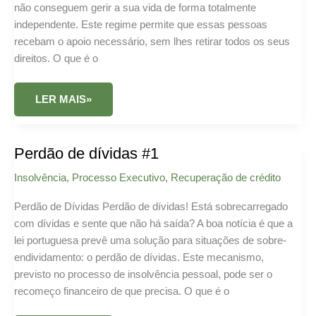
não conseguem gerir a sua vida de forma totalmente
independente. Este regime permite que essas pessoas
recebam o apoio necessário, sem lhes retirar todos os seus
direitos. O que é o
REGIME
LER MAIS»
MAIOR
ACOMPANHADO
#1
Perdão de dívidas #1
Insolvência
,
Processo Executivo
,
Recuperação de crédito
Perdão de Dívidas Perdão de dívidas! Está sobrecarregado
com dívidas e sente que não há saída? A boa notícia é que a
lei portuguesa prevê uma solução para situações de sobre-
endividamento: o perdão de dívidas. Este mecanismo,
previsto no processo de insolvência pessoal, pode ser o
recomeço financeiro de que precisa. O que é o