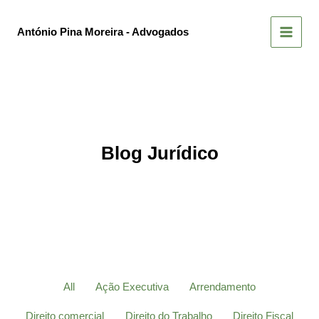
Skip
to
António Pina Moreira - Advogados
content
Blog Jurídico
Filter
All
Ação Executiva
Arrendamento
posts
by
Direito comercial
Direito do Trabalho
Direito Fiscal