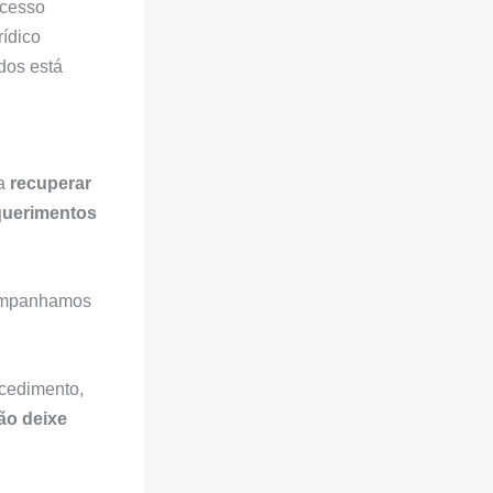
ocesso
rídico
dos está
 a
recuperar
querimentos
companhamos
ocedimento,
ão deixe