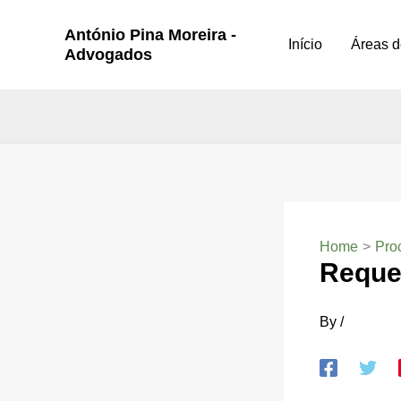
Skip
António Pina Moreira -
to
Início
Áreas d
Advogados
content
Home
Pro
Reque
By
/