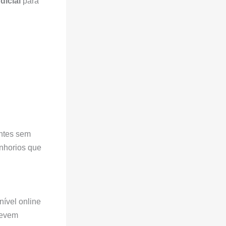
dicial
para
entes sem
nhorios que
nível online
devem