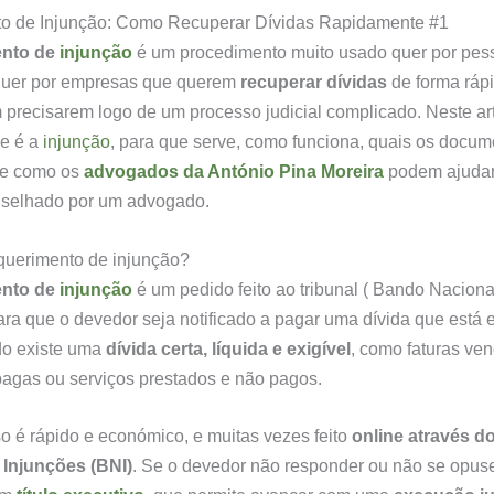
o de Injunção: Como Recuperar Dívidas Rapidamente #1
ento de
injunção
é um procedimento muito usado quer por pes
 quer por empresas que querem
recuperar dívidas
de forma ráp
 precisarem logo de um processo judicial complicado. Neste ar
ue é a
injunção
, para que serve, como funciona, quais os docum
 e como os
advogados da António Pina Moreira
podem ajudar
selhado por um advogado.
querimento de injunção?
ento de
injunção
é um pedido feito ao tribunal ( Bando Naciona
ara que o devedor seja notificado a pagar uma dívida que está 
o existe uma
dívida certa, líquida e exigível
, como faturas ven
agas ou serviços prestados e não pagos.
o é rápido e económico, e muitas vezes feito
online através d
 Injunções (BNI)
. Se o devedor não responder ou não se opuse