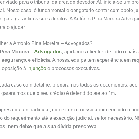
 enviado para o tribunal da área do devedor. Aí, inicia-se um pr
mal. Neste caso, é fundamental e obrigatório contar com apoio ju
o para garantir os seus direitos. A António Pina Moreira Advoga
ra o ajudar.
lher a António Pina Moreira – Advogados?
Pina Moreira –
Advogados
, ajudamos clientes de todo o país
 segurança e eficácia
. A nossa equipa tem experiência em
re
, oposição à
injunção
e processos executivos.
cada caso com detalhe, preparamos todos os documentos, a
 garantimos que o seu crédito é defendido até ao fim.
resa ou um particular, conte com o nosso apoio em todo o pr
o do requerimento até à execução judicial, se for necessário.
N
os, nem deixe que a sua dívida prescreva
.