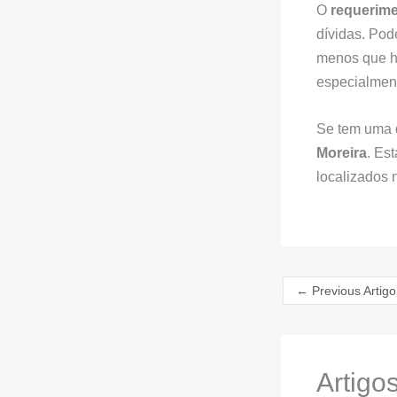
O
requerim
dívidas. Pod
menos que h
especialment
Se tem uma d
Moreira
. Es
localizados 
←
Previous Artigo
Artigo