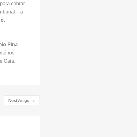
 para cobrar
ribunal – a
so
,
io Pina
itórios
e Gaia.
Next Artigo
→