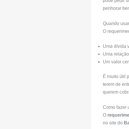
pode pedir 
penhorar ben
Quando usar
O requerime
Uma dívida 
Uma relação c
Um valor cert
É muito útil
terem de ent
querem cobra
Como fazer 
O
requerim
no site do
Ba