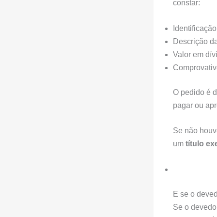
constar:
Identificaçã
Descrição da
Valor em dív
Comprovativo
O pedido é d
pagar ou apr
Se não houve
um
título e
E se o deved
Se o devedo