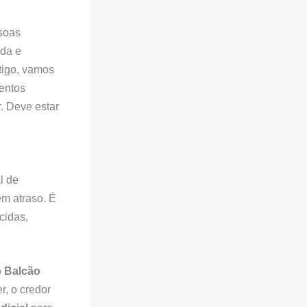
soas
ida e
tigo, vamos
entos
. Deve estar
l de
em atraso. É
cidas,
o Balcão
r, o credor