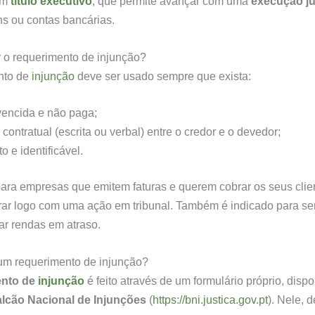
um
título executivo
, que permite avançar com uma
execução ju
s ou contas bancárias.
 o requerimento de injunção?
nto de
injunção
deve ser usado sempre que exista:
vencida e não paga;
ontratual (escrita ou verbal) entre o credor e o devedor;
o e identificável.
 para empresas que emitem faturas e querem cobrar os seus cli
rar logo com uma ação em tribunal. Também é indicado para se
r rendas em atraso.
um requerimento de injunção?
ento de
injunção
é feito através de um formulário próprio, dispo
lcão Nacional de Injunções
(
https://bni.justica.gov.pt
). Nele, 