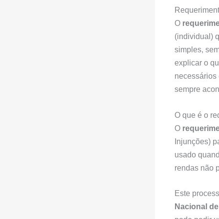
Requeriment
O
requerim
(individual)
simples, sem
explicar o q
necessários
sempre acon
O que é o re
O
requerim
Injunções) p
usado quand
rendas não p
Este process
Nacional de