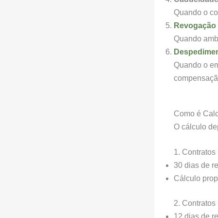
Quando o con
Revogação 
Quando amba
Despedimen
Quando o emp
compensaçã
Como é Cal
O cálculo de
1. Contratos
30 dias de r
Cálculo prop
2. Contratos
12 dias de r