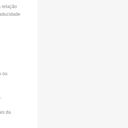
a relação
caducidade
s ou
.
ais da