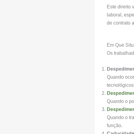
Este direito
laboral, esp
de contrato a
Em Que Situ
Os trabalhad
Despedimen
Quando ocorr
tecnológicos
Despediment
Quando o pos
Despedimen
Quando o tra
função.
Caducidade 