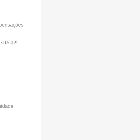
mpensações.
 a pagar
uidade