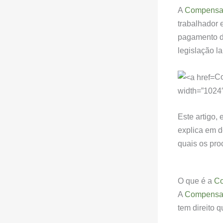
A
Compensaç
trabalhador 
pagamento d
legislação la
Co
width=”1024″
Este artigo,
explica em d
quais os pro
O que é a
Co
A
Compensaç
tem direito 