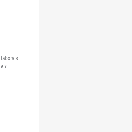
 laborais
nais