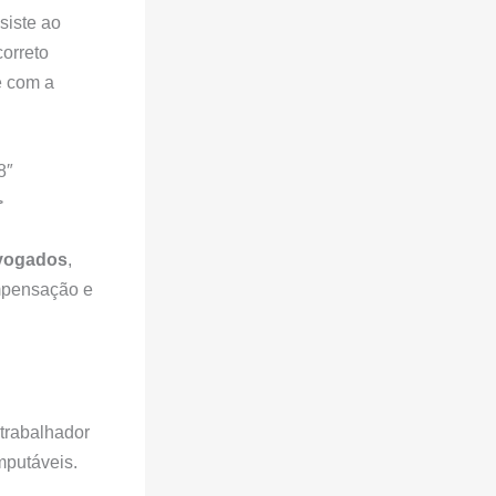
siste ao
correto
e com a
8″
>
dvogados
,
ompensação e
 trabalhador
mputáveis.