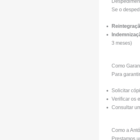
Despedimento
Se o despedim
Reintegraç
Indemnizaç
3 meses)
Como Garant
Para garanti
Solicitar có
Verificar os
Consultar um
Como a Antó
Prestamos um