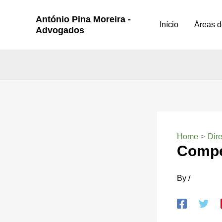
Skip
António Pina Moreira -
to
Início
Áreas d
Advogados
content
Home
Dire
Compe
By
/