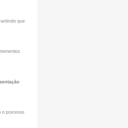
rantindo que
 elementos
esentação
o o processo