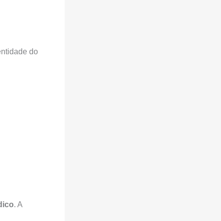
entidade do
dico
. A