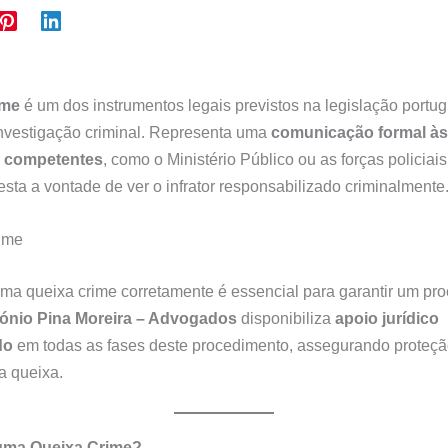
ime
é um dos instrumentos legais previstos na legislação portu
 investigação criminal. Representa uma
comunicação formal às
s competentes
, como o Ministério Público ou as forças policiais
sta a vontade de ver o infrator responsabilizado criminalmente
ma queixa crime corretamente é essencial para garantir um pr
ónio Pina Moreira – Advogados
disponibiliza
apoio jurídico
do
em todas as fases deste procedimento, assegurando proteção
a queixa.
uma Queixa Crime?