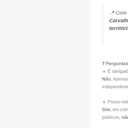
📍 Com 
Carvalh
territór
❓
Perguntas
🔹 É obrigat
Não.
Apenas 
independent
🔹 Posso ret
Sim
, em cri
públicos,
nã