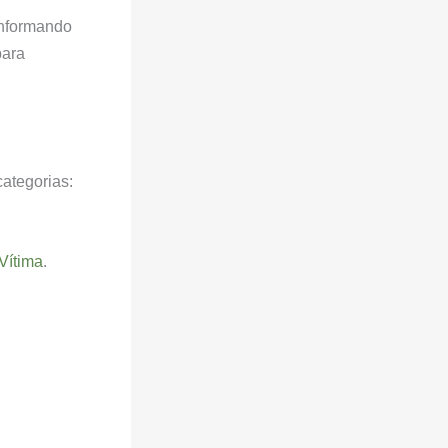
informando
para
ategorias:
Vítima
.