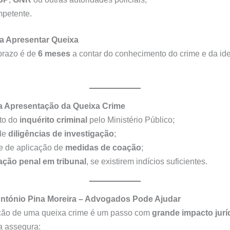
petente.
a Apresentar Queixa
prazo é de
6 meses
a contar do conhecimento do crime e da id
da Apresentação da Queixa Crime
ato do
inquérito criminal
pelo Ministério Público;
de
diligências de investigação
;
e de aplicação de
medidas de coação
;
ação penal em tribunal
, se existirem indícios suficientes.
ntónio Pina Moreira – Advogados Pode Ajudar
ção de uma queixa crime é um passo com
grande impacto jurí
a assegura: