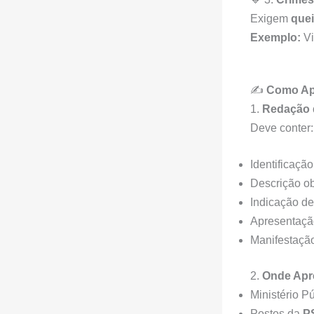
Exigem
que
Exemplo:
Vi
✍️
Como Ap
1.
Redação 
Deve conter:
Identificaçã
Descrição ob
Indicação de 
Apresentação
Manifestação
2.
Onde Apr
Ministério Pú
Postos da
P