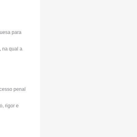
guesa para
, na qual a
.
ocesso penal
, rigor e