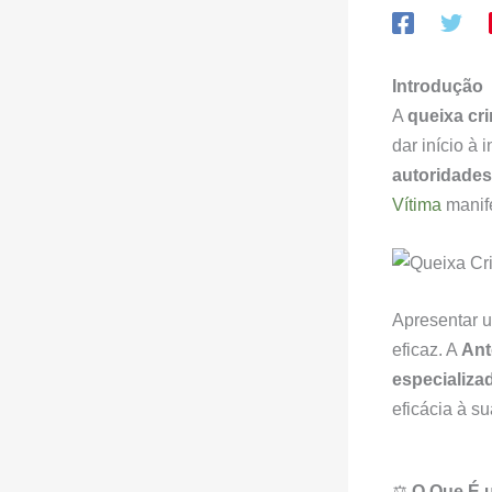
Introdução
A
queixa cr
dar início à
autoridade
Vítima
manife
Apresentar u
eficaz. A
Ant
especializa
eficácia à su
⚖️
O Que É 