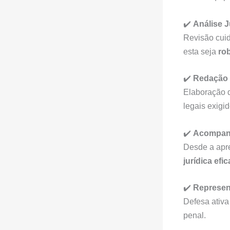
✔️
Análise J
Revisão cui
esta seja
ro
✔️
Redação 
Elaboração 
legais exigid
✔️
Acompanh
Desde a apr
jurídica efic
✔️
Represen
Defesa ativa
penal.