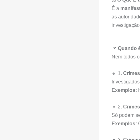
É a
manifes
as autoridad
investigação
📌
Quando é
Nem todos os
🔹 1.
Crimes
Investigado
Exemplos:
H
🔹 2.
Crimes
Só podem se
Exemplos:
O
🔹 3.
Crimes