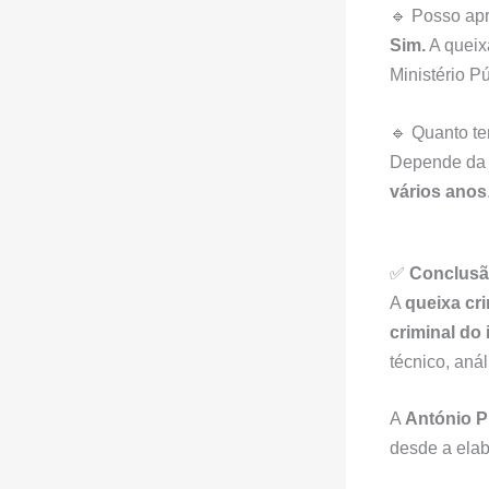
🔹 Posso ap
Sim.
A queix
Ministério Pú
🔹 Quanto t
Depende d
vários anos
✅
Conclus
A
queixa cr
criminal do 
técnico, aná
A
António P
desde a elab