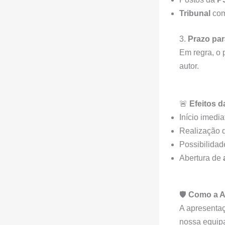
Tribunal
com
3.
Prazo par
Em regra, o 
autor.
🚨
Efeitos 
Início imedi
Realização 
Possibilidad
Abertura de
🛡️
Como a A
A apresenta
nossa equip