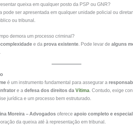
resentar queixa em qualquer posto da PSP ou GNR?
a pode ser apresentada em qualquer unidade policial ou diret
blico ou tribunal.
empo demora um processo criminal?
a
complexidade
e da
prova existente
. Pode levar de
alguns m
.
ão
ime
é um instrumento fundamental para assegurar a
responsabi
infrator
e a
defesa dos direitos da
Vítima
. Contudo, exige co
lise jurídica e um processo bem estruturado.
ina Moreira – Advogados
oferece
apoio completo e especia
oração da queixa até à representação em tribunal.