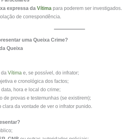
ixa expressa da
Vítima
para poderem ser investigados.
olação de correspondência.
resentar uma Queixa Crime?
da Queixa
o da
Vítima
e, se possível, do infrator;
jetiva e cronológica dos factos;
data, hora e local do crime;
 de provas e testemunhas (se existirem);
 clara da vontade de ver o infrator punido.
esentar?
blico;
SP
,
GNR
ou outras autoridades policiais;