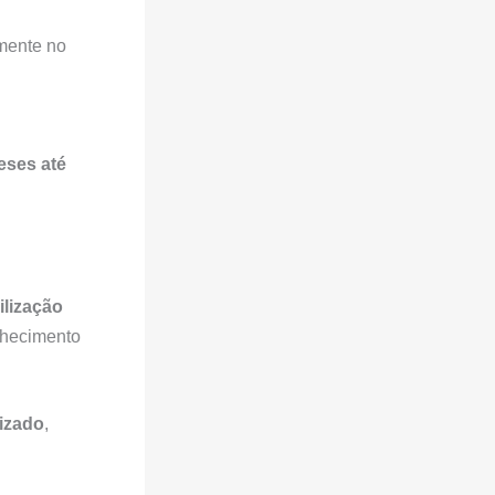
amente no
eses até
lização
nhecimento
lizado
,