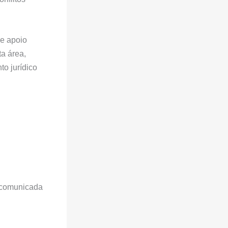
e apoio
a área,
o jurídico
r comunicada