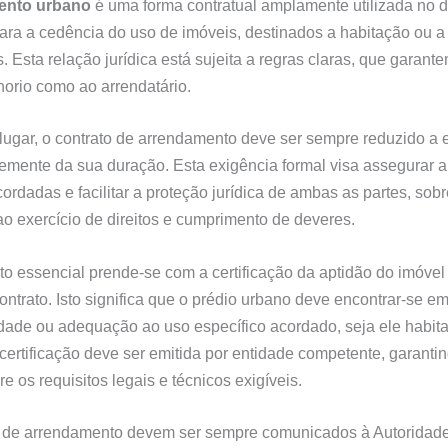
ento urbano
é uma forma contratual amplamente utilizada no di
ara a cedência do uso de imóveis, destinados a habitação ou a 
s. Esta relação jurídica está sujeita a regras claras, que garan
horio como ao arrendatário.
lugar, o contrato de arrendamento deve ser sempre reduzido a e
mente da sua duração. Esta exigência formal visa assegurar a
ordadas e facilitar a proteção jurídica de ambas as partes, sob
 ao exercício de direitos e cumprimento de deveres.
ito essencial prende-se com a certificação da aptidão do imóvel
contrato. Isto significa que o prédio urbano deve encontrar-se e
idade ou adequação ao uso específico acordado, seja ele habit
 certificação deve ser emitida por entidade competente, garanti
e os requisitos legais e técnicos exigíveis.
 de arrendamento devem ser sempre comunicados à Autoridade 