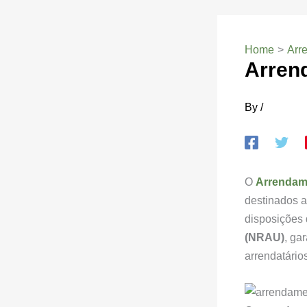
Home
Arr
Arren
By
/
O
Arrendam
destinados a
disposições
(NRAU)
, ga
arrendatários