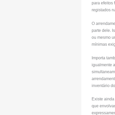
para efeitos
registados n
O arrendamen
parte dele. 
ou mesmo um
mínimas exig
Importa tamb
igualmente a
simultaneam
arrendamento
inventário d
Existe ainda
que envolvam
expressament