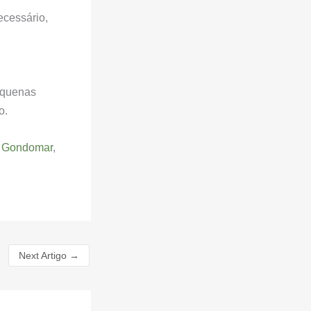
ecessário,
equenas
o.
,
Gondomar
,
Next Artigo
→