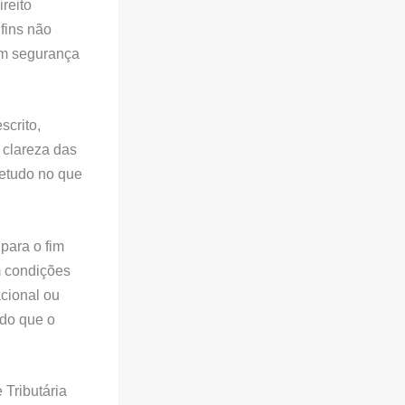
reito
fins não
tem segurança
scrito,
 clareza das
retudo no que
 para o fim
m condições
acional ou
ndo que o
Tributária