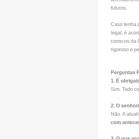
futuros.
Caso tenha 
legal, é aco
como os da 
rigoroso e p
Perguntas 
1. É obrigat
Sim. Todo co
2. O senhor
Não. A atual
com antece
3. O que ac