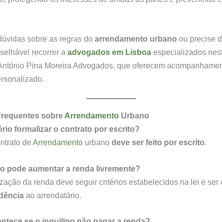
dúvidas sobre as regras do
arrendamento urbano
ou precise d
nselhável recorrer a
advogados em Lisboa
especializados nest
António Pina Moreira Advogados, que oferecem acompanhament
ersonalizado.
Frequentes sobre
Arrendamento
Urbano
ório formalizar o contrato por escrito?
ntrato de
Arrendamento
urbano
deve ser feito por escrito
.
io pode aumentar a renda livremente?
ização da renda deve seguir critérios estabelecidos na lei e se
dência
ao arrendatário.
ontece se o inquilino não pagar a renda?