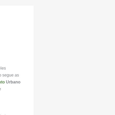
eles
to segue as
nto
Urbano
e