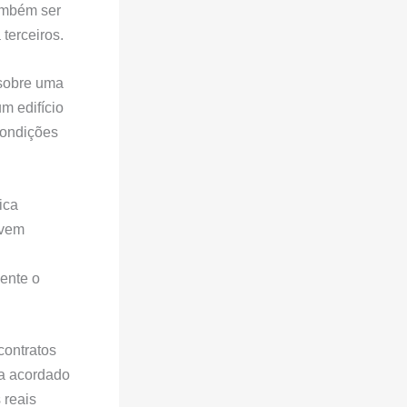
também ser
terceiros.
 sobre uma
m edifício
condições
ica
lvem
ente o
contratos
ja acordado
 reais