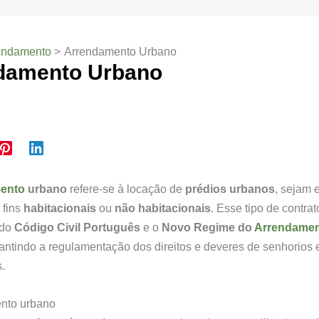
endamento
Arrendamento Urbano
damento Urbano
ento
urbano
refere-se à locação de
prédios urbanos
, sejam 
 fins
habitacionais
ou
não habitacionais
. Esse tipo de contra
 do
Código Civil Português
e o
Novo Regime do
Arrendame
rantindo a regulamentação dos direitos e deveres de senhorios 
.