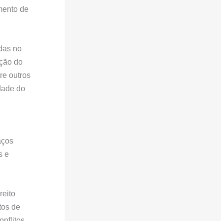
mento de
das no
ação do
re outros
dade do
aços
s e
reito
tos de
nflitos