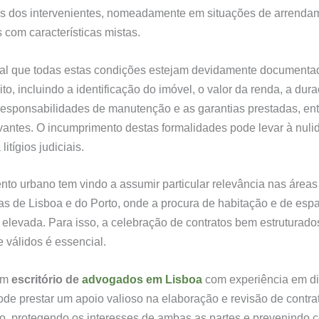
s dos intervenientes, nomeadamente em situações de arrenda
 com características mistas.
al que todas estas condições estejam devidamente documenta
ito, incluindo a identificação do imóvel, o valor da renda, a dur
 responsabilidades de manutenção e as garantias prestadas, ent
vantes. O incumprimento destas formalidades pode levar à nuli
litígios judiciais.
to urbano tem vindo a assumir particular relevância nas áreas
as de Lisboa e do Porto, onde a procura de habitação e de esp
 elevada. Para isso, a celebração de contratos bem estruturado
e válidos é essencial.
 um
escritório de
advogados em Lisboa
com experiência em di
pode prestar um apoio valioso na elaboração e revisão de contra
, protegendo os interesses de ambas as partes e prevenindo co