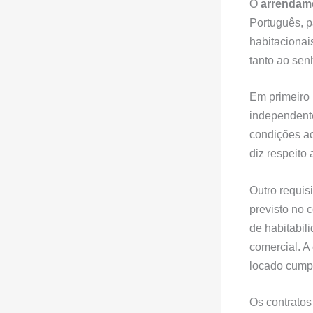
O
arrendam
Português, p
habitacionai
tanto ao sen
Em primeiro 
independente
condições ac
diz respeito
Outro requis
previsto no 
de habitabil
comercial. A
locado cumpr
Os contratos