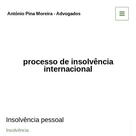
Skip
to
António Pina Moreira - Advogados
content
processo de insolvência
internacional
Insolvência pessoal
Insolvência