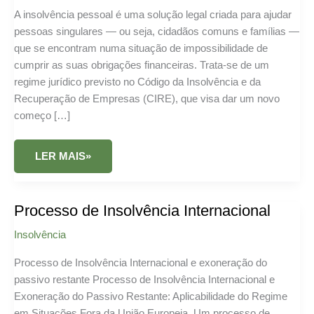
A insolvência pessoal é uma solução legal criada para ajudar
pessoas singulares — ou seja, cidadãos comuns e famílias —
que se encontram numa situação de impossibilidade de
cumprir as suas obrigações financeiras. Trata-se de um
regime jurídico previsto no Código da Insolvência e da
Recuperação de Empresas (CIRE), que visa dar um novo
começo […]
INSOLVÊNCIA
LER MAIS»
PESSOAL
Processo de Insolvência Internacional
Insolvência
Processo de Insolvência Internacional e exoneração do
passivo restante Processo de Insolvência Internacional e
Exoneração do Passivo Restante: Aplicabilidade do Regime
em Situações Fora da União Europeia. Um processo de