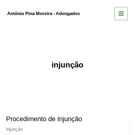
Skip
to
António Pina Moreira - Advogados
content
injunção
Procedimento de Injunção
Injunção