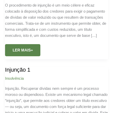
O procedimento de injunção é um meio célere e eficaz
colocado à disposição dos credores para exigir o pagamento
de dívidas de valor reduzido ou que resultem de transações
comerciais. Trata-se de um instrumento que permite obter, de
forma simplificada e com custos reduzidos, um título
executivo, isto é, um documento que serve de base […]
PROCEDIMENTO
LER MAIS»
DE
INJUNÇÃO
Injunção 1
Insolvência
Injunção. Recuperar dívidas nem sempre é um processo
moroso ou dispendioso. Existe um mecanismo legal chamado
“injunção”, que permite aos credores obter um título executivo
— ou seja, um documento com força legal suficiente para dar
início a uma execução judicial e cobrar o valor em dívida. Este