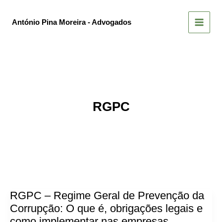
Skip
to
António Pina Moreira - Advogados
content
RGPC
RGPC – Regime Geral de Prevenção da
Corrupção: O que é, obrigações legais e
como implementar nas empresas