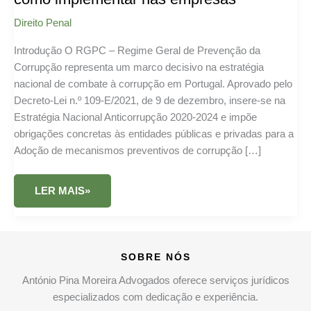
Direito Penal
Introdução O RGPC – Regime Geral de Prevenção da
Corrupção representa um marco decisivo na estratégia
nacional de combate à corrupção em Portugal. Aprovado pelo
Decreto-Lei n.º 109-E/2021, de 9 de dezembro, insere-se na
Estratégia Nacional Anticorrupção 2020-2024 e impõe
obrigações concretas às entidades públicas e privadas para a
Adoção de mecanismos preventivos de corrupção […]
RGPC
LER MAIS»
–
REGIME
GERAL
DE
PREVENÇÃO
DA
SOBRE NÓS
CORRUPÇÃO:
O
QUE
António Pina Moreira Advogados oferece serviços jurídicos
É,
especializados com dedicação e experiência.
OBRIGAÇÕES
LEGAIS