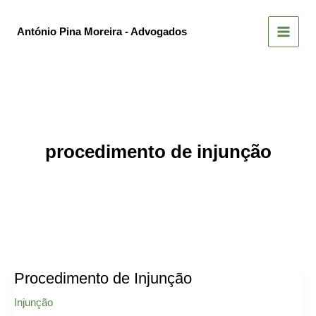
Skip
to
António Pina Moreira - Advogados
content
procedimento de injunção
Procedimento de Injunção
Injunção