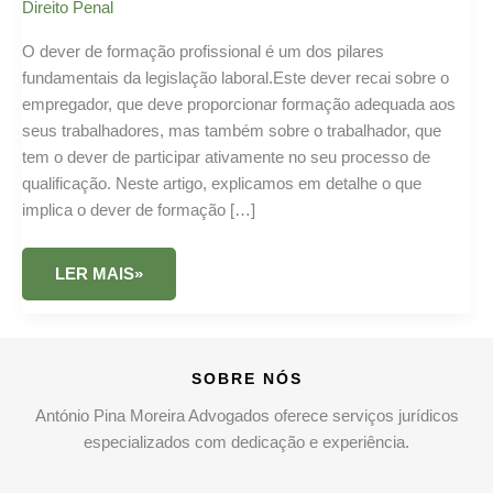
Direito Penal
O dever de formação profissional é um dos pilares
fundamentais da legislação laboral.Este dever recai sobre o
empregador, que deve proporcionar formação adequada aos
seus trabalhadores, mas também sobre o trabalhador, que
tem o dever de participar ativamente no seu processo de
qualificação. Neste artigo, explicamos em detalhe o que
implica o dever de formação […]
DEVER
LER MAIS»
DE
FORMAÇÃO
PROFISSIONAL
NO
CONTRATO
DE
SOBRE NÓS
TRABALHO:
GUIA
COMPLETO
António Pina Moreira Advogados oferece serviços jurídicos
especializados com dedicação e experiência.