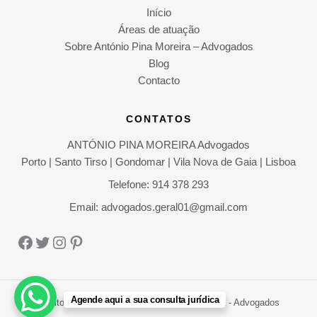
Início
Áreas de atuação
Sobre António Pina Moreira – Advogados
Blog
Contacto
CONTATOS
ANTÓNIO PINA MOREIRA Advogados
Porto | Santo Tirso | Gondomar | Vila Nova de Gaia | Lisboa
Telefone: 914 378 293
Email: advogados.geral01@gmail.com
Facebook
Twitter
Instagram
Pinterest
Agende aqui a sua consulta jurídica
Direitos Autorais © 2026 António Pina Moreira - Advogados