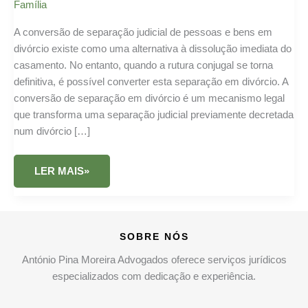
Família
A conversão de separação judicial de pessoas e bens em
divórcio existe como uma alternativa à dissolução imediata do
casamento. No entanto, quando a rutura conjugal se torna
definitiva, é possível converter esta separação em divórcio. A
conversão de separação em divórcio é um mecanismo legal
que transforma uma separação judicial previamente decretada
num divórcio […]
CONVERSÃO
LER MAIS»
DE
SEPARAÇÃO
DE
PESSOAS
E
BENS
SOBRE NÓS
EM
DIVÓRCIO
António Pina Moreira Advogados oferece serviços jurídicos
especializados com dedicação e experiência.