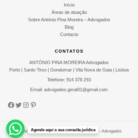
Início
Áreas de atuação
Sobre António Pina Moreira – Advogados
Blog
Contacto
CONTATOS
ANTÓNIO PINA MOREIRA Advogados
Porto | Santo Tirso | Gondomar | Vila Nova de Gaia | Lisboa
Telefone: 914 378 293
Email: advogados.geral01@gmail.com
Facebook
Twitter
Instagram
Pinterest
Agende aqui a sua consulta jurídica
Direitos Autorais © 2026 António Pina Moreira - Advogados