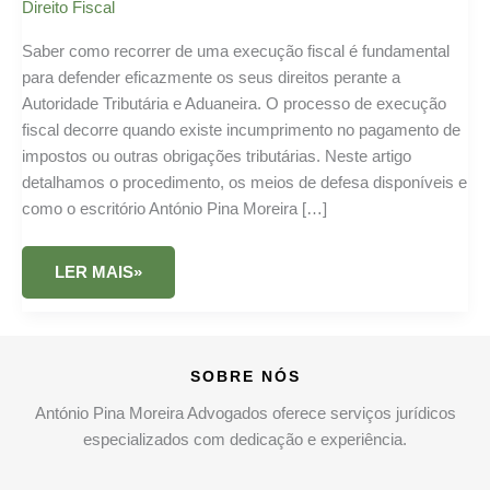
Direito Fiscal
Saber como recorrer de uma execução fiscal é fundamental
para defender eficazmente os seus direitos perante a
Autoridade Tributária e Aduaneira. O processo de execução
fiscal decorre quando existe incumprimento no pagamento de
impostos ou outras obrigações tributárias. Neste artigo
detalhamos o procedimento, os meios de defesa disponíveis e
como o escritório António Pina Moreira […]
COMO
LER MAIS»
RECORRER
DE
UMA
EXECUÇÃO
FISCAL
EM
SOBRE NÓS
PORTUGAL
António Pina Moreira Advogados oferece serviços jurídicos
especializados com dedicação e experiência.