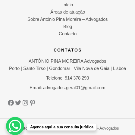
Início
Áreas de atuação
Sobre António Pina Moreira – Advogados
Blog
Contacto
CONTATOS
ANTÓNIO PINA MOREIRA Advogados
Porto | Santo Tirso | Gondomar | Vila Nova de Gaia | Lisboa
Telefone: 914 378 293
Email: advogados.geral01@gmail.com
Facebook
Twitter
Instagram
Pinterest
Agende aqui a sua consulta jurídica
Direitos Autorais © 2026 António Pina Moreira - Advogados