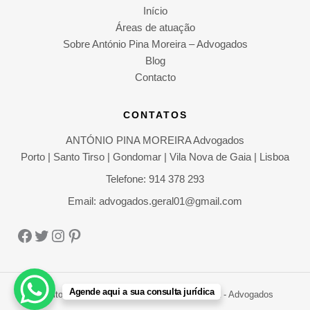
Início
Áreas de atuação
Sobre António Pina Moreira – Advogados
Blog
Contacto
CONTATOS
ANTÓNIO PINA MOREIRA Advogados
Porto | Santo Tirso | Gondomar | Vila Nova de Gaia | Lisboa
Telefone: 914 378 293
Email: advogados.geral01@gmail.com
Facebook
Twitter
Instagram
Pinterest
Agende aqui a sua consulta jurídica
Direitos Autorais © 2026 António Pina Moreira - Advogados