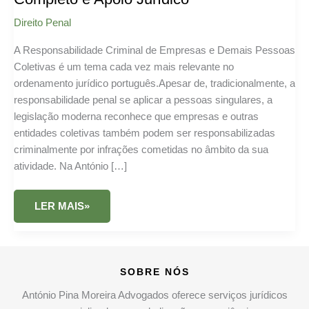
Direito Penal
A Responsabilidade Criminal de Empresas e Demais Pessoas
Coletivas é um tema cada vez mais relevante no
ordenamento jurídico português.Apesar de, tradicionalmente, a
responsabilidade penal se aplicar a pessoas singulares, a
legislação moderna reconhece que empresas e outras
entidades coletivas também podem ser responsabilizadas
criminalmente por infrações cometidas no âmbito da sua
atividade. Na António […]
RESPONSABILIDADE
LER MAIS»
CRIMINAL
DE
EMPRESAS
E
DEMAIS
PESSOAS
SOBRE NÓS
COLETIVAS:
GUIA
COMPLETO
António Pina Moreira Advogados oferece serviços jurídicos
E