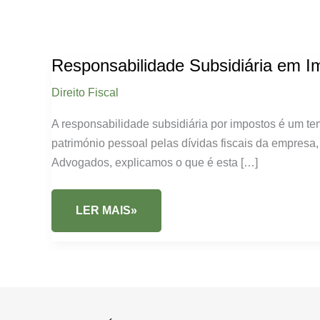
Responsabilidade Subsidiária em I
Direito Fiscal
A responsabilidade subsidiária por impostos é um te
património pessoal pelas dívidas fiscais da empresa
Advogados, explicamos o que é esta […]
RESPONSABILIDADE
LER MAIS»
SUBSIDIÁRIA
EM
IMPOSTOS