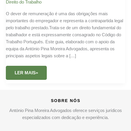
Direito do Trabalho
O dever de remuneração é uma das obrigações mais
importantes do empregador e representa a contrapartida legal
pelo trabalho prestado.Trata-se de um direito fundamental do
trabalhador e está expressamente consagrado no Código do
Trabalho Português. Este guia, elaborado com o apoio da
equipa da António Pina Moreira Advogados, apresenta os
principais aspetos legais sobre a […]
DEVER
LER MAIS»
DE
REMUNERAÇÃO
NO
CONTRATO
DE
TRABALHO:
SOBRE NÓS
GUIA
COMPLETO
António Pina Moreira Advogados oferece serviços jurídicos
especializados com dedicação e experiência.