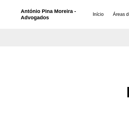
Skip
António Pina Moreira -
to
Início
Áreas d
Advogados
content