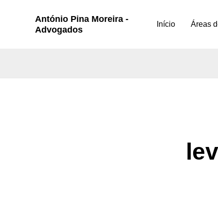
Skip
António Pina Moreira -
to
Início
Áreas d
Advogados
content
le