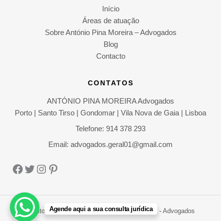
Início
Áreas de atuação
Sobre António Pina Moreira – Advogados
Blog
Contacto
CONTATOS
ANTÓNIO PINA MOREIRA Advogados
Porto | Santo Tirso | Gondomar | Vila Nova de Gaia | Lisboa
Telefone: 914 378 293
Email: advogados.geral01@gmail.com
Facebook
Twitter
Instagram
Pinterest
Agende aqui a sua consulta jurídica
Direitos Autorais © 2026 António Pina Moreira - Advogados