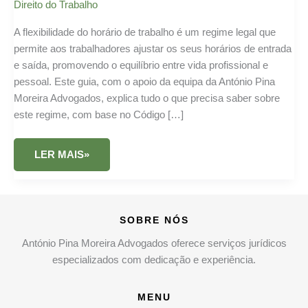
Direito do Trabalho
A flexibilidade do horário de trabalho é um regime legal que
permite aos trabalhadores ajustar os seus horários de entrada
e saída, promovendo o equilíbrio entre vida profissional e
pessoal. Este guia, com o apoio da equipa da António Pina
Moreira Advogados, explica tudo o que precisa saber sobre
este regime, com base no Código […]
FLEXIBILIDADE
LER MAIS»
DO
HORÁRIO
DE
TRABALHO:
GUIA
COMPLETO
SOBRE NÓS
António Pina Moreira Advogados oferece serviços jurídicos
especializados com dedicação e experiência.
MENU