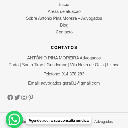
Início
Áreas de atuação
Sobre António Pina Moreira – Advogados
Blog
Contacto
CONTATOS
ANTÓNIO PINA MOREIRA Advogados
Porto | Santo Tirso | Gondomar | Vila Nova de Gaia | Lisboa
Telefone: 914 378 293
Email: advogados.geral01@gmail.com
Facebook
Twitter
Instagram
Pinterest
Agende aqui a sua consulta jurídica
Direitos Autorais © 2026 António Pina Moreira - Advogados