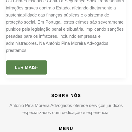
Os Crimes Fiscais e Contra a Segurança Social representam
infrações graves contra o Estado, afetando diretamente a
sustentabilidade das finanças públicas e o sistema de
proteção social. Em Portugal, estes crimes são severamente
punidos pela legislação penal e tributária, implicando sanções
pesadas para os infratores, incluindo empresas e
administradores. Na António Pina Moreira Advogados,
prestamos
CRIMES
LER MAIS»
FISCAIS
E
CONTRA
A
SEGURANÇA
SOCIAL:
SOBRE NÓS
GUIA
COMPLETO
E
António Pina Moreira Advogados oferece serviços jurídicos
APOIO
especializados com dedicação e experiência.
JURÍDICO
MENU