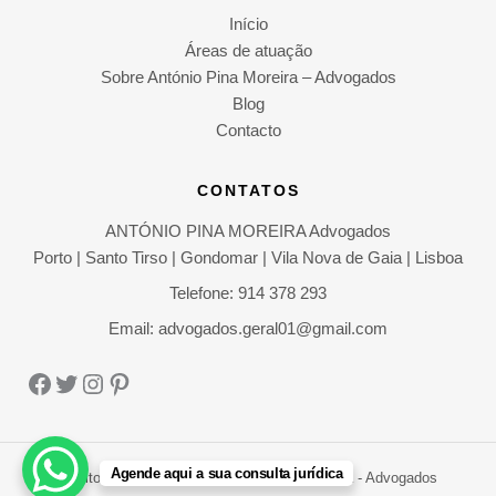
Início
Áreas de atuação
Sobre António Pina Moreira – Advogados
Blog
Contacto
CONTATOS
ANTÓNIO PINA MOREIRA Advogados
Porto | Santo Tirso | Gondomar | Vila Nova de Gaia | Lisboa
Telefone: 914 378 293
Email: advogados.geral01@gmail.com
Facebook
Twitter
Instagram
Pinterest
Agende aqui a sua consulta jurídica
Direitos Autorais © 2026 António Pina Moreira - Advogados