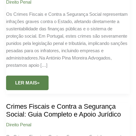
Direito Penal
Os Crimes Fiscais e Contra a Segurança Social representam
infrações graves contra o Estado, afetando diretamente a
sustentabilidade das finanças públicas e o sistema de
proteção social. Em Portugal, estes crimes são severamente
punidos pela legislação penal e tributária, implicando sanções
pesadas para os infratores, incluindo empresas e
administradores.Na António Pina Moreira Advogados,
prestamos apoio […]
CRIMES
LER MAIS»
FISCAIS
E
CONTRA
A
SEGURANÇA
Crimes Fiscais e Contra a Segurança
SOCIAL:
GUIA
Social: Guia Completo e Apoio Jurídico
COMPLETO
E
Direito Penal
APOIO
JURÍDICO