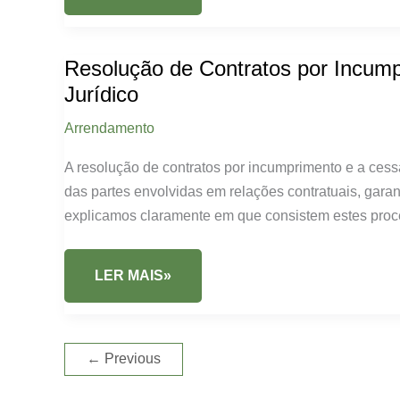
AÇÃO
DE
DESPEJO:
GUIA
COMPLETO
Resolução de Contratos por Incum
E
APOIO
Jurídico
JURÍDICO
Arrendamento
A resolução de contratos por incumprimento e a ces
das partes envolvidas em relações contratuais, gara
explicamos claramente em que consistem estes proc
RESOLUÇÃO
LER MAIS»
DE
CONTRATOS
POR
INCUMPRIMENTO;
CESSAÇÃO
←
Previous
DO
CONTRATO
DE