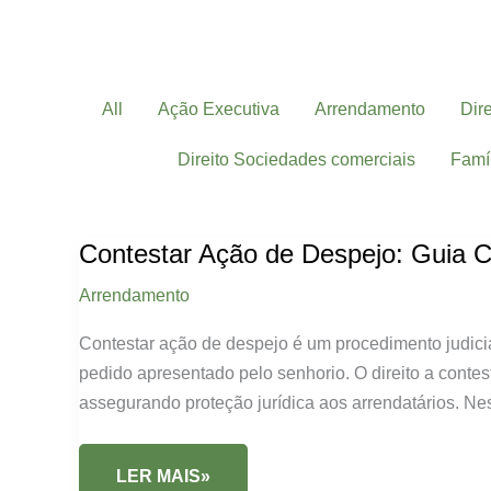
Filter
All
Ação Executiva
Arrendamento
Dir
posts
by
Direito Sociedades comerciais
Famí
category
Contestar Ação de Despejo: Guia C
Arrendamento
Contestar ação de despejo é um procedimento judicia
pedido apresentado pelo senhorio. O direito a conte
assegurando proteção jurídica aos arrendatários. Ne
CONTESTAR
LER MAIS»