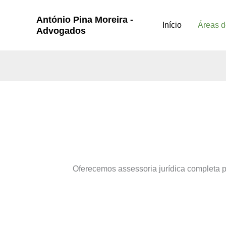
Skip
António Pina Moreira -
to
Início
Áreas d
Advogados
content
Oferecemos assessoria jurídica completa pa